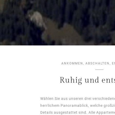
ANKOMMEN, ABSCHALTEN, 
Ruhig und ent
Wählen Sie aus unseren drei verschiede
herrlichem Panoramablick, welche großzü
Details ausgestattet sind. Alle Appartem