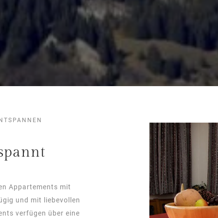
ENTSPANNEN
spannt
nen Appartements mit
gig und mit liebevollen
ents verfügen über eine