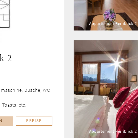
Appartement Fernblick 2
k 2
ülmaschine, Dusche, WC
 Toasts, etc.
N
PREISE
Appartement Fernblick 2